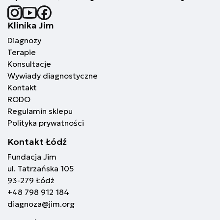
oza autyzmu u dzieci
atność
Klinika Jim
oza autyzmu u osób
Diagnozy
łych
Terapie
Konsultacje
Wywiady diagnostyczne
Kontakt
RODO
Regulamin sklepu
Polityka prywatności
Kontakt Łódź
Fundacja Jim
ul. Tatrzańska 105
93-279 Łódż
+48 798 912 184
diagnoza@jim.org