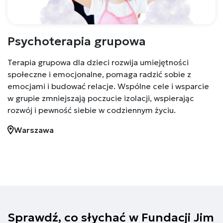
Psychoterapia grupowa
Terapia grupowa dla dzieci rozwija umiejętności
społeczne i emocjonalne, pomaga radzić sobie z
emocjami i budować relacje. Wspólne cele i wsparcie
w grupie zmniejszają poczucie izolacji, wspierając
rozwój i pewność siebie w codziennym życiu.
Warszawa
ozy
ie
oza ADHD u dzieci od 6 roku
ltacje
oza ADHD u osób dorosłych
ady diagnostyczne
Sprawdź, co słychać w Fundacji Jim